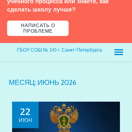
учебного процесса или знаете, как
сделать школу лучше?
НАПИСАТЬ О
ПРОБЛЕМЕ
ГБОУ СОШ № 210 г. Санкт-Петербурга
ПЕ
Н
МЕСЯЦ:
ИЮНЬ 2026
22
ИЮН