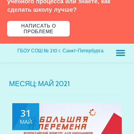
учебного процесса или знаете, как
сделать школу лучше?
НАПИСАТЬ О
ПРОБЛЕМЕ
ГБОУ СОШ № 210 г. Санкт-Петербурга
ПЕ
Н
МЕСЯЦ:
МАЙ 2021
31
МАЙ